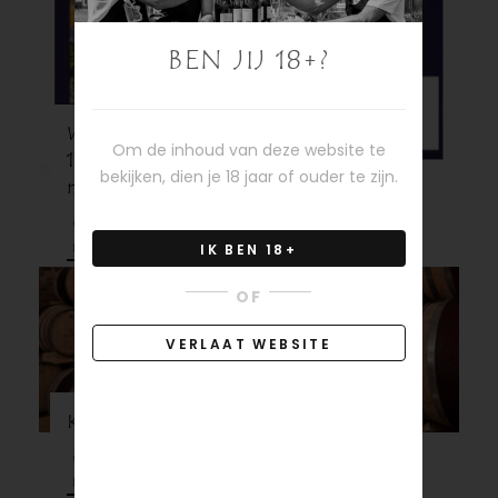
BEN JIJ 18+?
Winetasting
Om de inhoud van deze website te
10
bekijken, dien je 18 jaar of ouder te zijn.
november
Ontdek
meer
IK BEN 18+
OF
VERLAAT WEBSITE
Kelderresten
Ontdek
meer